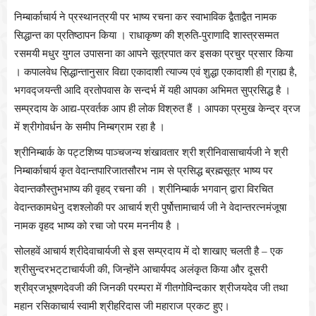
निम्बार्काचार्य ने प्रस्थानत्रयी पर भाष्य रचना कर स्वाभाविक द्वैताद्वैत नामक
सिद्धान्त का प्रतिष्ठापन किया । राधाकृष्ण की श्रुति-पुराणादि शास्त्रसम्मत
रसमयी मधुर युगल उपासना का आपने सूत्रपात कर इसका प्रचुर प्रसार किया
। कपालवेध स़िद्धान्तानुसार विद्या एकादाशी त्याज्य एवं शुद्धा एकादाशी ही ग्राह्य है
,
भगवद्जयन्ती आदि व्रतोपवास के सन्दर्भ में यही आपका अभिमत सुप्रसिद्ध है ।
सम्प्रदाय के आद्य-प्रवर्तक आप ही लोक विश्रुत हैं । आपका प्रमुख केन्द्र व्रज
में श्रीगोवर्धन के समीप निम्बग्राम रहा है ।
श्रीनिम्बार्क के पट्टशिष्य पाञ्चजन्य शंखावतार श्री श्रीनिवासाचार्यजी ने श्री
निम्बार्काचार्य कृत वेदान्तपारिजातसौरभ नाम से प्रसिद्ध ब्रह्मसूत्र भाष्य पर
वेदान्तकौस्तुभभाष्य की वृहद् रचना की । श्रीनिम्बार्क भगवान् द्वारा विरचित
वेदान्तकामधेनु दशश्लोकी पर आचार्य श्री पुर्षोत्तामाचार्य जी ने वेदान्तरत्नमंजूषा
नामक वृहद भाष्य को रचा जो परम मननीय है ।
सोलहवें आचार्य श्रीदेवाचार्यजी से इस सम्प्रदाय में दो शाखाए चलती है – एक
श्रीसुन्दरभट्‌टाचार्यजी की
,
जिन्होंने आचार्यपद अलंकृत किया और दूसरी
श्रीव्रजभूषणदेवजी की जिनकी परम्परा में गीतगोविन्दकार श्रीजयदेव जी तथा
महान रसिकाचार्य स्वामी श्रीहरिदास जी महाराज प्रकट हुए।