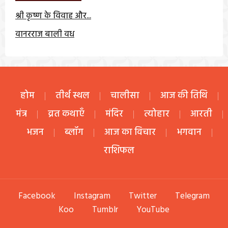
श्री कृष्ण के विवाह और...
वानरराज बाली वध
होम
तीर्थ स्थल
चालीसा
आज की तिथि
मंत्र
व्रत कथाएँ
मंदिर
त्योहार
आरती
भजन
ब्लॉग
आज का विचार
भगवान
राशिफल
Facebook
Instagram
Twitter
Telegram
Koo
Tumblr
YouTube