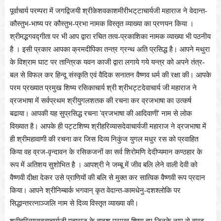
पूर्वाचार्य परम्परा में जगद्विजयी श्रीकेशवकाशमीरीभट्‌टाचार्यजी महाराज ने वेदान्त-
कौस्तुभ-भाष्य पर कौस्तुभ-प्रभा नामक विस्तृत व्याख्या का प्रणयन किया ।
श्रीमद्भगवद्गीता पर भी आप द्वारा रचित तत्व-प्रकाशिका नामक व्याख्या भी पठनीय
है । इसी प्रकार आपका क्रमदीपिका तन्त्र ग्रन्थ अति प्रसिद्ध है। आपने मथुरा
के विश्राम घाट पर तान्त्रिक यवन काजी द्वारा लगाये गये यन्त्र को अपने तंत्र-
बल से विफल कर हिन्दू संस्कृति एवं वैदिक सनातन वैष्णव धर्म की रक्षा की। आपके
परम प्रख्यात प्रमुख शिष्य रसिकाचार्य श्री श्रीभट्टदेवाचार्य जी महाराज ने
व्रजभाषा में सर्वप्रथम श्रीयुगलशतक की रचना कर व्रजभाषा का उत्कर्ष
बढाया। आपकी यह सुप्रसिद्ध रचना
'
व्रजभाषा की आदिवाणी
'
नाम से लोक
विख्यात है। आपके ही पट्टशिष्य श्रीहरिव्यासदेवाचार्यजी महाराज ने व्रजभाषा में
ही श्रीमहावाणी की रचना कर जिस दिव्य निकुंज युगल मधुर रस को प्रवाहित
किया वह
व्रज-वृन्दावन के रसिकजनों का सर्व शिरोमणि देदीप्यमान कण्ठहार के
रूप में अतिशय सुशोभित है । आपश्री ने जम्बू में जीव बलि लेने वाली देवी को
वैष्णवी दीक्षा देकर उसे प्राणियों की बलि से मुक्त कर सात्विक वैष्णवी रूप प्रदान
किया। आपने श्रीनिम्बार्क भगवान् कृत वेदान्त-कामधेनु-दशश्लोकि पर
सिद्धान्तरत्नाञ्जलि नाम से दिव्य विस्तृत व्याख्या की।
श्रीहरिव्यासदवाचार्यजी महाराज के द्वादश प्रमुख शिष्य हुए जिनके नाम से बारह