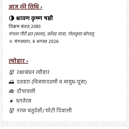
आज की तिथि ›
🌗 श्रावण कृष्ण षष्ठी
विक्रम संवत् 2083
मंगला गौरी व्रत (प्रथम)
,
काँवड़ यात्रा
,
गोलकुंडा बोनालू
🔆 मंगलवार, 4 अगस्त 2026
त्योहार ›
👹
रक्षाबंधन त्यौहार
🌅
दशहरा (विजयादशमी व आयुध-पूजा)
🎋
दीपावली
☀️
धनतेरस
👹
नरक चतुर्दशी/ छोटी दिवाली