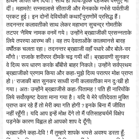
हाथमें अर्पित कर दिया। साथ ही विधि-पूर्वक दहेजकी वस्तुएँ भी
दीं। महामते! रत्नमालासे सीताजी और मेनकाके गर्भसे पार्वतीजी
प्रकट हुई। इन दोनों देवियोंकी कथाएँ
पुराणोंमें प्रसिद्ध हैं।
तदनन्तर कलावतीको साथ लेकर महाभाग सुचन्द्र गोमतीके
तटपर
नैमिष
नामक वनमें गये। उन्होंने ब्रह्माजीकी प्रसन्नताके
'
'
लिये तपस्या
आरम्भ की। वह तप देवताओंके कालमानसे बारह
वर्षोंतक चलता रहा। तदनन्तर ब्रह्माजी वहाँ पधारे और बोले-
वर
'
माँगो।
राजाके शरीरपर दीमकें
चढ़ गयी थीं। ब्रह्मवाणी सुनकर
'
वे दिव्य रूप धारण करके बाँबीसे बाहर निकले। उन्होंने सर्वप्रथम
ब्रह्माजीको प्रणाम किया और कहा-
मुझे दिव्य परात्पर मोक्ष प्राप्त
'
हो।
राजाकी बात सुनकर साध्वी रानी कलावतीका मन दुःखी हो
'
गया। अतः उन्होंने ब्रह्माजीसे कहा-
पितामह ! पति ही नारियोंके
'
लिये सर्वोत्कृष्ट देवता माना गया है। यदि ये मेरे पतिदेवता मुक्ति
प्राप्त कर रहे हैं तो मेरी क्या गति होगी
इनके बिना मैं जीवित
?
नहीं रहूँगी। यदि आप इन्हें मोक्ष देंगे
तो मैं पतिसाहचर्यमें विक्षेप
पड़नेके कारण विह्वल हो आपको शाप दे दूँगी
|
ब्रह्माजीने कहा-देवि ! मैं तुम्हारे शापके भयसे अवश्य डरता हूँ
;