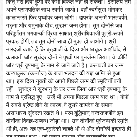
किंतु मेरा दिया हुआ वर कभी विफल नहीं हो सकता। इसलिये तुम
अपने प्राणपतिके
साथ स्वर्गमें जाओ। वहाँ स्वर्गसुख भोगकर
कालान्तरमें फिर पृथ्वीपर जन्म लोगी। द्वापरके अन्तमें भारतवर्षमें
,
गङ्गा और यमुनाके बीच
तुम्हारा जन्म
होगा। तुम दोनोंसे जब
,
परिपूर्णतम भगवान्की प्रिया साक्षात् श्रीराधिकाजी पुत्री-रूपमें
प्रकट होंगी
तब तुम दोनों साथ ही मुक्त हो जाओगे। श्री
,
नारदजी बताते हैं कि ब्रह्माजी के दिव्य और अचूक आशीर्वाद से
कलावती और सुचंद्र दोनों ने पृथ्वी पर पुनर्जन्म लिया। वे
कीर्ति
'
'
और
श्री वृषभानु
के नाम से जाने जाते हैं। कलावती का जन्म
'
'
कन्याकुब्ज (कन्नौज) के राजा भलंदन की यज्ञ अग्नि से हुआ
था। इस दिव्य युवती को अपने पिछले जन्म की स्मृतियाँ बनी
रहीं। सुचंद्र ने सुरभानु के घर जन्म लिया और
श्री वृषभानु
के
'
'
नाम से प्रसिद्ध हुए। उन्हें भी अपना पिछला जन्म याद था। गोपों
में सबसे श्रेष्ठ होने के कारण
वे दूसरे कामदेव के समान
,
असाधारण सुंदरता रखते थे। परम
बुद्धिमान् नन्दराजजीने इन
दोनोंका विवाह-सम्बन्ध जोड़ा था। उन दोनोंको पूर्वजन्मकी स्मृति
थी ही
अतः वह एक-दूसरेको चाहते भी थे और दोनोंकी इच्छासे ही
,
यह सम्बन्ध हुआ। जो मनुष्य वृषभानु और कलावतीके इस