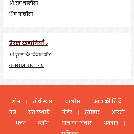
श्री राम चालीसा
शिव चालीसा
प्रेरक कहानियाँ ›
श्री कृष्ण के विवाह और...
वानरराज बाली वध
होम
तीर्थ स्थल
चालीसा
आज की तिथि
मंत्र
व्रत कथाएँ
मंदिर
त्योहार
आरती
भजन
ब्लॉग
आज का विचार
भगवान