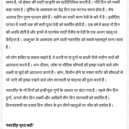
समय
है
जो
ईश्वर
की
स्त्री
प्रकृति
का
प्रतिनिधित्व
करती
है।
नौवें
दिन
को
नवमी
,
कहा
जाता
है।
पूर्णिमा
के
आसपास
का
डेढ़
दिन
एक
तटस्थ
समय
होता
है।
शेष
अठारह
दिन
पुरुष
प्रधान
होते
हैं।
महीने
का
स्त्री
चरण
देवी
के
बारे
में
है।
इसीलिए
परंपरा
में
नवमी
तक
की
सारी
पूजा
देवी
को
समर्पित
होती
है।
एक
वर्ष
में
बारह
नौ
दिन
की
अवधि
होती
है
और
इनमें
से
प्रत्येक
स्त्री
दैवीय
या
देवी
के
एक
अलग
पहलू
पर
केंद्रित
है।
अक्टूबर
के
आसपास
आने
वाली
नवरात्रि
को
सबसे
महत्वपूर्ण
माना
जाता
है।
जो
लोग
शक्ति
या
ताकत
चाहते
हैं
वे
धरती
मां
या
दुर्गा
या
काली
जैसे
स्त्रैण
रूपों
की
,
आराधना
करते
हैं।
धन
दौलत
जोश
या
भौतिक
सौगातों
की
इच्छा
रखने
वाले
लोग
-
,
लक्ष्मी
या
सूर्य
की
आराधना
करते
हैं।
ज्ञान
विलीन
होने
या
नश्वर
शरीर
की
सीमाओं
से
,
परे
जाने
की
इच्छा
रखने
वाले
लोग
सरस्वती
या
चंद्रमा
की
पूजा
करते
हैं।
नवरात्रि
के
नौ
दिनों
को
इन्हीं
मूल
गुणों
के
आधार
पर
बांटा
गया
है।
पहले
तीन
दिन
दुर्गा
अगले
तीन
दिन
लक्ष्मी
और
आखिरी
तीन
दिन
सरस्वती
को
समर्पित
हैं।
,
विजयदशमी
का
दसवां
दिन
जीवन
के
इन
तीनों
पहलुओं
पर
जीत
को
दर्शाता
है।
नवरात्रि
व्रत
क्यों
?