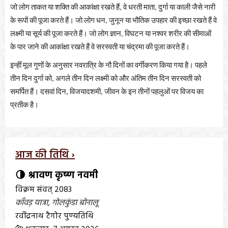
जो
लोग
ताकत
या
शक्ति
की
आकांक्षा
रखते
हैं
वे
धरती
माता
दुर्गा
या
काली
जैसे
नारी
,
,
के
रूपों
की
पूजा
करते
हैं।
जो
लोग
धन
जुनून
या
भौतिक
उपहार
की
इच्छा
रखते
हैं
वे
,
लक्ष्मी
या
सूर्य
की
पूजा
करते
हैं।
जो
लोग
ज्ञान
विघटन
या
नश्वर
शरीर
की
सीमाओं
,
के
पार
जाने
की
आकांक्षा
रखते
हैं
वे
सरस्वती
या
चंद्रमा
की
पूजा
करते
हैं।
इन्हीं
मूल
गुणों
के
अनुसार
नवरात्रि
के
नौ
दिनों
का
वर्गीकरण
किया
गया
है।
पहले
तीन
दिन
दुर्गा
को
अगले
तीन
दिन
लक्ष्मी
को
और
अंतिम
तीन
दिन
सरस्वती
को
,
समर्पित
हैं।
दसवां
दिन
विजयादशमी
जीवन
के
इन
तीनों
पहलुओं
पर
विजय
का
,
,
प्रतीक
है।
आज की तिथि ›
🌗 श्रावण कृष्ण नवमी
विक्रम संवत् 2083
काँवड़ यात्रा
,
गोलकुंडा बोनालू
रवींद्रनाथ टैगोर पुण्यतिथि