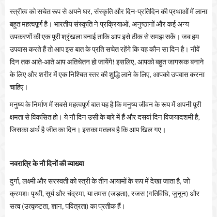
स्त्रीत्व
को
सचेत
रूप
से
अपने
घर
संस्कृति
और
दिन
प्रतिदिन
की
प्रथाओं
में
लाना
,
-
बहुत
महत्वपूर्ण
है।
भारतीय
संस्कृति
ने
प्रक्रियाओं
अनुष्ठानों
और
कई
अन्य
,
उपकरणों
की
एक
पूरी
श्रृंखला
बनाई
ताकि
आप
इसे
ठीक
से
समझ
सकें।
जब
हम
उपवास
करते
हैं
तो
आप
इस
बात
के
प्रति
सचेत
रहेंगे
कि
यह
कौन
सा
दिन
है।
नौवें
दिन
तक
आते
आते
आप
अतिचेतन
हो
जायेंगे
इसलिए
आपको
बहुत
जागरूक
बनाने
-
!
,
के
लिए
और
शरीर
में
एक
निश्चित
स्तर
की
शुद्धि
लाने
के
लिए
आपको
उपवास
करना
,
चाहिए।
मनुष्य
के
निर्माण
में
सबसे
महत्वपूर्ण
बात
यह
है
कि
मनुष्य
जीवन
के
रूप
में
अपनी
पूरी
क्षमता
से
विकसित
हो।
ये
नौ
दिन
उसी
के
बारे
में
हैं
और
दसवां
दिन
विजयादशमी
है
,
जिसका
अर्थ
है
जीत
का
दिन।
इसका
मतलब
है
कि
आप
खिल
गए।
नवरात्रि
के
नौ
दिनों
की
व्याख्या
दुर्गा
लक्ष्मी
और
सरस्वती
को
स्त्री
के
तीन
आयामों
के
रूप
में
देखा
जाता
है
जो
,
,
क्रमशः
पृथ्वी
सूर्य
और
चंद्रमा
या
तमस
जड़ता
रजस
गतिविधि
जुनून
और
,
,
(
),
(
,
)
सत्व
उत्कृष्टता
ज्ञान
पवित्रता
का
प्रतीक
हैं।
(
,
,
)