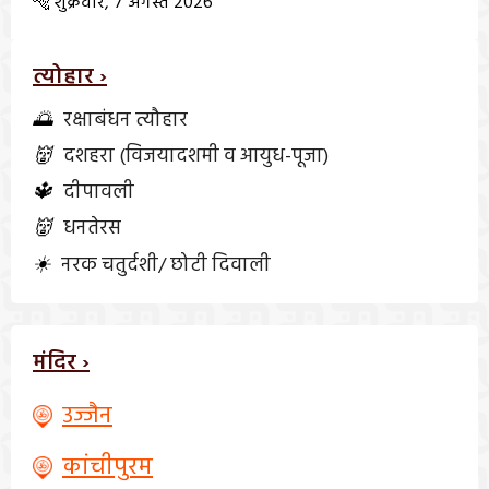
🐅 शुक्रवार, 7 अगस्त 2026
त्योहार ›
🌅
रक्षाबंधन त्यौहार
👹
दशहरा (विजयादशमी व आयुध-पूजा)
🔱
दीपावली
👹
धनतेरस
☀️
नरक चतुर्दशी/ छोटी दिवाली
मंदिर ›
उज्जैन
कांचीपुरम