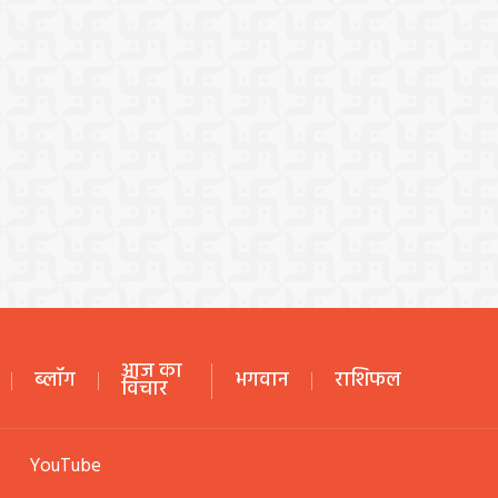
आज का
ब्लॉग
भगवान
राशिफल
विचार
YouTube