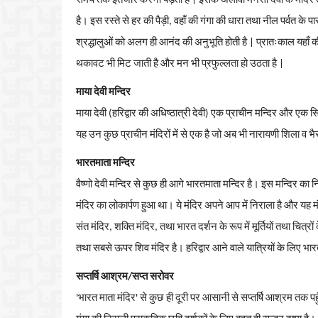
समय
तक
इंतजार
करना
पड़ता
है
|
इसके
अलावा
मनसा
देवी
के
मंदिर
है।
इस
रस्ते
से
हर
की
पैड़ी
,
वहाँ
की
गंगा
की
धारा
तथा
नील
पर्वत
के
पा
श्रद्धालुओं
को
अलग
ही
आनंद
की
अनुभूति
होती
है
|
प्रातःकाल
यहाँ
क
थकावट
भी
मिट
जाती
है
और
मन
भी
प्रफुल्लता
हो
उठता
है
|
माया
देवी
मन्दिर
माया
देवी
(
हरिद्वार
की
अधिष्ठात्री
देवी
)
एक
प्राचीन
मन्दिर
और
एक
सि
यह
उन
कुछ
प्राचीन
मंदिरों
में
से
एक
है
जो
अब
भी
नारायणी
शिला
व
भै
भारतमाता
मन्दिर
वैष्णो
देवी
मन्दिर
से
कुछ
ही
आगे
भारतमाता
मन्दिर
है।
इस
मन्दिर
का
न
मंदिर
का
लोकार्पण
हुआ
था।
ये
मंदिर
अपने
आप
में
निराला
है
और
यह
म
संत
मंदिर
,
शक्ति
मंदिर
,
तथा
भारत
दर्शन
के
रूप
में
मूर्तियों
तथा
चित्रों
तथा
सबसे
ऊपर
शिव
मंदिर
है।
हरिद्वार
आने
वाले
यात्रियों
के
लिए
भार
सप्तर्षि
आश्रम
/
सप्त
सरोवर
'
भारत
माता
मंदिर
'
से
कुछ
ही
दूरी
पर
आसानी
से
सप्तर्षि
आश्रम
तक
पह