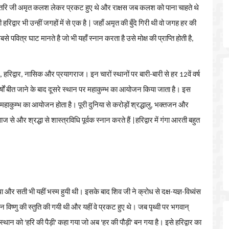
धनवंतरि जी अमृत कलश लेकर प्रकट हुए थे और राक्षस जब कलश को पाना चाहते थे
हरिद्वार भी उन्हीं जगहों में से एक है | जहाँ
अमृत
की
बुँदे
गिरी
थी
वो
जगह
हर
की
बसे
पवित्र
घाट
मानते
है
जो
भी
यहाँ
स्नान
करता
है
उसे
मोक्ष
की
प्राप्ति
होती
है
,
ैन, हरिद्वार, नासिक और प्रयागराज। इन चारों स्थानों पर बारी-बारी से हर 12वें वर्ष
र्षों बीत जाने के बाद दूसरे स्थान पर महाकुम्भ का आयोजन किया जाता है। इस
पर महाकुम्भ का आयोजन होता है। पूरी दुनिया से करोड़ों श्रद्धालु, भक्तजन और
 से और श्रद्धा से शास्त्रविधि पूर्वक स्नान करते हैं |हरिद्वार
में
गंगा
आरती
बहुत
ा
और
सती
भी
यहीं
भस्म
हुयी
थी।
इसके
बाद
शिव
जी
ने
क्रोध
से
दक्ष
-
यज्ञ
-
विध्वंस
ान
विष्णु
की
स्तुति
की
गयी
थी
और
यहीं
वे
प्रकट
हुए
थे।
जब
पृथ्वी
पर
भगवान्
स्थान
को
'
हरि
की
पैड़ी
'
कहा
गया
जो
अब
'
हर
की
पौड़ी
'
बन
गया
है।
इसे
हरिद्वार
का