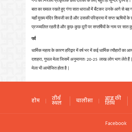
गंगा
की
निराली
प्राकृतिक
छवि
दर्शकों
के
लिए
बहुत
ही
सुन्दर
दृश्य
है।
बात
का
ख्याल
रखते
हुए
गंगा
सात
धाराओं
में
बँटकर
उनके
आगे
से
बह
यहाँ
मुख्य
मंदिर
शिवजी
का
है
और
उसकी
परिक्रमा
में
सप्त
ऋषियों
के
प्रज्ज्वलित
रहती
है
और
कुछ
-
कुछ
दूरी
पर
सप्तर्षियों
के
नाम
पर
सात
क
पर्व
धार्मिक
महत्व
के
कारण
हरिद्वार
में
वर्ष
भर
में
कई
धार्मिक
त्यौहारों
का
आय
दशहरा
,
गुघल
मेला
जिसमें
अनुमानतः
20-25
लाख
लोग
भाग
लेते
हैं
मेला
भी
आयोजित
होता
है
|
तीर्थ
आज की
होम
चालीसा
स्थल
तिथि
Facebook