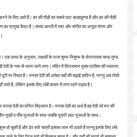
करने
के
लिए
आते
हैं।
हर
की
पौड़ी
का
सबसे
घाट
ब्रह्मकुण्ड
है
और
हर
की
पौड़ी
षण
का
प्रमुख
केंद्र
है
|
संध्या
आरती
में
स्वर
और
संगीत
का
अनूठा
संगम
और
|
है।
एक
कथा
के
अनुसार
,
राक्षसों
के
राजा
शुम्भ
-
निशुम्भ
के
सेनानायक
चण्ड
-
मुण्ड
डी
देवी
के
नाम
से
जाना
जाने
लगा
|
मंदिर
में
विराजमान
मुख्य
प्रतिमा
की
स्थापना
ी
दूरी
पर
स्थित
है।
मनसा
देवी
की
अपेक्षा
यहाँ
की
चढ़ाई
कठिन
है
,
परन्तु
अब
रोपवे
ाँ
जाते
हैं
,
लेकिन
इसके
लिए
लंबी
कतार
में
लगा
रहने
पड़ता
है
|
र
मनसा
देवी
का
मन्दिर
विद्ध्मान
है।
मनसा
देवी
का
अर्थ
है
वह
देवी
जो
मन
की
तीन
मुखों
व
पाँच
भुजाओं
के
साथ
जबकि
दूसरी
आठ
भुजाओं
के
साथ।
शुरू
हो
चुकी
है
और
ढेर
सारे
यात्री
इसका
लाभ
भी
उठाते
हैं
परन्तु
इसके
लिए
लंबे