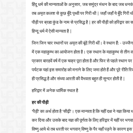
हिंदू धर्म की मान्यताओं के अनुसार, जब समुंद्र मंथन के बाद जब 
तब अमृत कलश से कुछ बुँदे पृथ्वी पर गिरी थी | जहाँ जहाँ ये बुँदे गिरी थी 
पौड़ी
पर
ब्रह्म
कुंड
के
नाम
से
प्रसिद्ध
है
|
हर
की
पौड़ी
को
हरिद्वार
का
स
हिन्दू
धर्म
में
ऐसी
मान्यता
है
|
जिन जिन चार स्थानों पर अमृत की बूंदें गिरी थीं। वे स्थान हैं: - उज्ज
में एक महाकुम्भ का आयोजन होता है। एक स्थान के महाकुम्भ से तीन व
प्रकार बारहवें वर्ष में एक चक्र पूरा होता है और फिर से पहले स्थान 
पर्यटक यहां इस समारोह को मनाने के लिए जमा होते हैं और पूरे रीति रिवाज
ही
प्रसिद्ध
है
और
संध्या
आरती
की
वैभवता
बहुत
ही
सुन्दर
होती
है
|
हरिद्वार
में
अनेक
धार्मिक
स्थल
है
हर
की
पौड़ी
'
पैड़ी
'
का
अर्थ
होता
है
'
सीढ़ी
'
।
एक
मान्यता
है
कि
यहीं
दक्ष
ने
यज्ञ
किया
थ
कर
दिया
और
उसके
बाद
यज्ञ
की
पूर्णता
के
लिए
हरिद्वार
में
यहीं
पर
भगव
विष्णु
आये
थे
तब
धरती
पर
भगवान्
विष्णु
के
पैर
यहाँ
पड़ने
के
कारण
इस