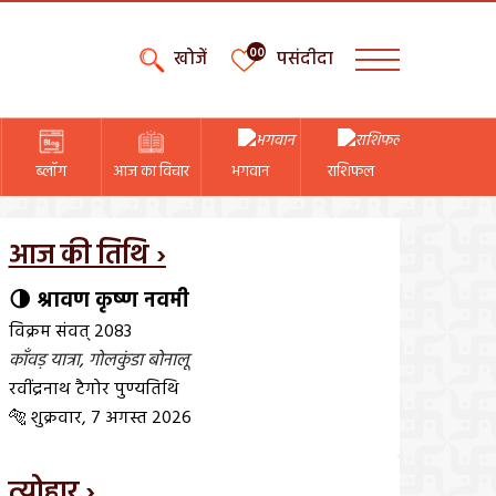
00
खोजें
पसंदीदा
ब्लॉग
आज का विचार
भगवान
राशिफल
आज की तिथि ›
🌗 श्रावण कृष्ण नवमी
विक्रम संवत् 2083
काँवड़ यात्रा
,
गोलकुंडा बोनालू
रवींद्रनाथ टैगोर पुण्यतिथि
🐅 शुक्रवार, 7 अगस्त 2026
त्योहार ›