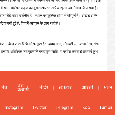
मान्यता
है
कि
यहाँ
सप्तर्षियों
ने
तपस्या
की
थी
और
उनके
तप
में
बाधा
न
पहुँचाने
इसी
गयी
थी।
यहीं
पर
सड़क
की
दूसरी
ओर
'
सप्तर्षि
आश्रम
'
का
निर्माण
किया
गया
है।
छोटे
छोटे
मंदिर
दर्शनीय
हैं।
स्थान
प्राकृतिक
शोभा
से
परिपूर्ण
है।
अखंड
अग्नि
ुटिया
बनी
हुई
है
,
जिनमें
आश्रम
के
लोग
रहते
हैं।
ोजन
किया
जाता
हैं
जिनमें
प्रमुख
हैं
:-
कवद
मेला
,
सोमवती
अमावस्या
मेला
,
गंगा
|
इस
के
अतिरिक्त
जब
बृहस्पति
ग्रह
कुम्भ
राशिः
में
प्रवेश
करता
है
तब
यहाँ
कुंभ
व्रत
मंत्र
मंदिर
त्योहार
आरती
भजन
कथाएँ
Instagram
Twitter
Telegram
Koo
Tumblr