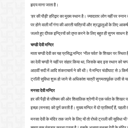
हृदय
माना
जाता
है।
'
हर
की
पौड़ी
'
हरिद्वार
का
मुख्य
स्थान
है।
ज्यादातर
लोग
यहीं
पर
स्नान
पर
होने
वाली
माँ
गंगा
की
आरती
यात्रियों
और
श्रद्धालुओं
के
लिए
आकर्
जलते
हुए
दीपक
इन्द्रियों
को
तृप्त
करने
के
लिए
बहुत
ही
सुगम
साधन
है
चण्डी
देवी
मन्दिर
माता
चण्डी
देवी
का
यह
प्रसिद्ध
मन्दिर
'
नील
पर्वत
'
के
शिखर
पर
स्थित
का
देवी
चण्डी
ने
यहीं
पर
संहार
किया
था
,
जिसके
बाद
इस
स्थान
को
चण्
आठवीं
सदी
में
आदि
शंकराचार्य
ने
की
थी।
ये
मन्दिर
चंडीघाट
से
3
किम
ट्राॅली
सुविधा
शुरू
हो
जाने
से
अधिकांश
यात्री
सुगमतापूर्वक
उसी
से
यह
मनसा
देवी
मन्दिर
हर
की
पैड़ी
से
पश्चिम
की
ओर
शिवालिक
श्रेणी
में
एक
पर्वत
के
शिखर
प
इच्छा
(
मनसा
)
को
पूर्ण
करती
हैं।
मुख्य
मन्दिर
में
दो
प्रतिमाएँ
हैं
,
पहली
मनसा
देवी
के
मंदिर
तक
जाने
के
लिए
यों
तो
रोपवे
ट्राली
की
सुविधा
भी