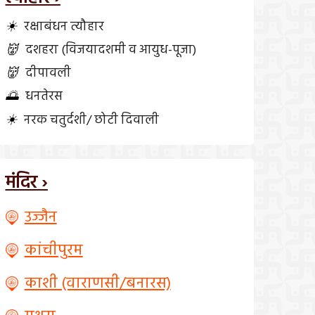
☀️
रक्षाबंधन त्यौहार
👹
दशहरा (विजयादशमी व आयुध-पूजा)
👹
दीपावली
🌅
धनतेरस
☀️
नरक चतुर्दशी/ छोटी दिवाली
मंदिर ›
उज्जैन
कांचीपुरम
काशी (वाराणसी/बनारस)