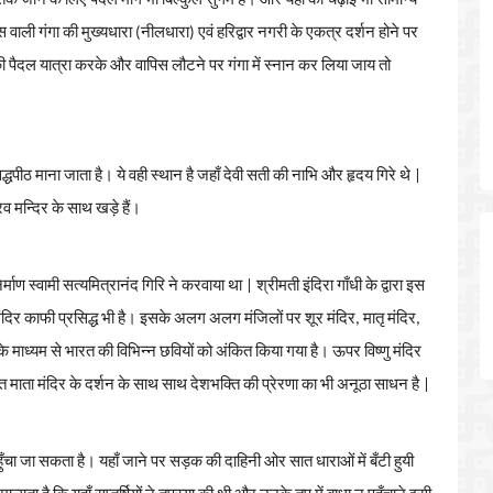
तक
जाने
के
लिए
पैदल
मार्ग
भी
बिल्कुल
सुगम
है।
और
यहाँ
की
चढ़ाई
भी
सामान्य
स
वाली
गंगा
की
मुख्यधारा
(
नीलधारा
)
एवं
हरिद्वार
नगरी
के
एकत्र
दर्शन
होने
पर
ी
पैदल
यात्रा
करके
और
वापिस
लौटने
पर
गंगा
में
स्नान
कर
लिया
जाय
तो
द्धपीठ
माना
जाता
है।
ये
वही
स्थान
है
जहाँ
देवी
सती
की
नाभि
और
हृदय
गिरे
थे
|
रव
मन्दिर
के
साथ
खड़े
हैं।
िर्माण
स्वामी
सत्यमित्रानंद
गिरि
ने
करवाया
था
|
श्रीमती
इंदिरा
गाँधी
के
द्वारा
इस
ंदिर
काफी
प्रसिद्ध
भी
है।
इसके
अलग
अलग
मंजिलों
पर
शूर
मंदिर
,
मातृ
मंदिर
,
के
माध्यम
से
भारत
की
विभिन्न
छवियों
को
अंकित
किया
गया
है।
ऊपर
विष्णु
मंदिर
त
माता
मंदिर
के
दर्शन
के
साथ
साथ
देशभक्ति
की
प्रेरणा
का
भी
अनूठा
साधन
है
|
ुँचा
जा
सकता
है।
यहाँ
जाने
पर
सड़क
की
दाहिनी
ओर
सात
धाराओं
में
बँटी
हुयी