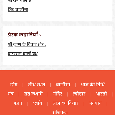
श्री राम चालीसा
शिव चालीसा
प्रेरक कहानियाँ ›
श्री कृष्ण के विवाह और...
वानरराज बाली वध
होम
तीर्थ स्थल
चालीसा
आज की तिथि
मंत्र
व्रत कथाएँ
मंदिर
त्योहार
आरती
भजन
ब्लॉग
आज का विचार
भगवान
राशिफल