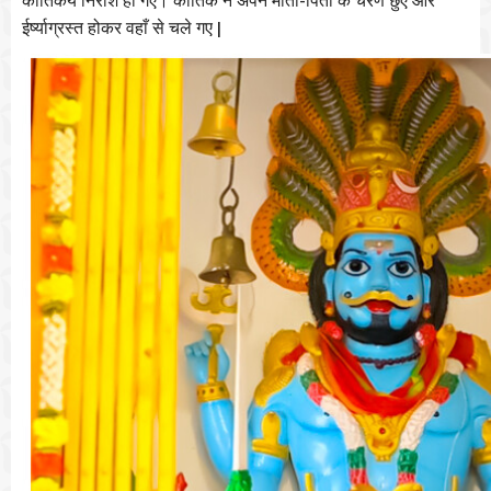
-
कार्तिकेय
निराश
हो
गए।
कार्तिक
ने
अपने
माता
पिता
के
चरण
छुए
और
|
ईर्ष्याग्रस्त
होकर
वहाँ
से
चले
गए