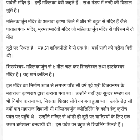
पार्वती
मंदिर
है।
इन्हें
मल्लिका
देवी
कहते
हैं।
सभा
मंडप
में
नन्दी
की
विशाल
मूर्ति
है।
मल्लिकार्जुन
मंदिर
के
अलावा
कृष्णा
जिले
में
और
भी
बहुत
से
मंदिर
हैं
जैसे
-
,
पातालगंगा
मंदिर
भ्रमराम्बादेवी
मंदिर
जो
मल्लिकार्जुन
मंदिर
से
पश्चिम
में
दो
मील
51
दूरी
पर
स्थित
है।
यह
शक्तिपीठों
में
से
एक
है।
यहाँ
सती
की
ग्रीवा
गिरी
थी।
शिखरेश्वर
-
मल्लिकार्जुन से
6
मील चल कर शिखरेश्वर तथा हाटकेश्वर
मंदिर है। यह मार्ग कठिन है।
इस
मंदिर
का
निर्माण
आज
से
लगभग
पाँच
सौ
वर्ष
पूर्व
श्री
विजयनगर
के
महाराजा
कृष्णराय
द्वारा
कराया
गया
था।
उन्होंने
यहाँ
एक
सुन्दर
मण्डप
का
,
भी
निर्माण
कराया
था
जिसका
शिखर
सोने
का
बना
हुआ
था।
उनके
डेढ़
सौ
वर्षों
बाद
महाराज
शिवाजी
भी
मल्लिकार्जुन
ज्योतिर्लिंग
के
दर्शन
हेतु
क्रौंच
पर्वत
पर
पहुँचे
थे।
उन्होंने
मन्दिर
से
थोड़ी
ही
दूरी
पर
यात्रियों
के
लिए
एक
उत्तम
धर्मशाला
बनवायी
थी।
इस
पर्वत
पर
बहुत
से
शिवलिंग
मिलते
हैं।