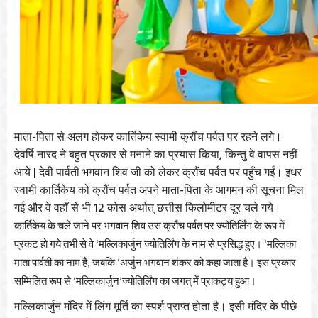
-
माता
पिता
से
अलग
होकर
कार्तिकेय
स्वामी
क्रौंच
पर्वत
पर
रहने
लगे।
,
देवर्षि
नारद
ने
बहुत
प्रकार
से
मनाने
का
प्रयास
किया
किन्तु
वे
वापस
नहीं
|
आये
देवी
पार्वती
भगवान
शिव
जी
को
लेकर
क्रौंच
पर्वत
पर
पहुँच
गईं।
इधर
-
स्वामी
कार्तिकेय
को
क्रौंच
पर्वत
अपने
माता
पिता
के
आगमन
की
सूचना
मिल
12
गई
और
वे
वहाँ
से
भी
कोस
अर्थात्
छत्तीस
किलोमीटर
दूर
चले
गये।
कार्तिकेय
के
चले
जाने
पर
भगवान
शिव
उस
क्रौंच
पर्वत
पर
ज्योतिर्लिंग
के
रूप
में
प्रकट
हो
गये
तभी
से
वे
मल्लिकार्जुन
ज्योतिर्लिंग
के
नाम
से
प्रसिद्ध
हुए।
मल्लिका
‘
‘
माता
पार्वती
का
नाम
है
जबकि
अर्जुन
भगवान
शंकर
को
कहा
जाता
है।
इस
प्रकार
,
‘
सम्मिलित
रूप
से
मल्लिकार्जुन
ज्योतिर्लिंग
का
जगत्
में
प्राकट्य
हुआ।
‘
’
मल्लिकार्जुन
मंदिर
में
लिंग
मूर्ति
का
स्पर्श
प्राप्त
होता
है।
इसी
मंदिर
के
पीछे