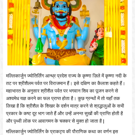
मल्लिकार्जुन
ज्योतिर्लिंग
आन्ध्र
प्रदेश
राज्य
के
कृष्णा
ज़िले
में
कृष्णा
नदी
के
तट
पर
श्रीशैलम
पर्वत
पर
विराजमान
हैं।
इसे
दक्षिण
का
कैलाश
कहते
हैं।
महाभारत
के
अनुसार
श्रीशैल
पर्वत
पर
भगवान
शिव
का
पूजन
करने
से
अश्वमेध
यज्ञ
करने
का
फल
प्राप्त
होता
है।
कुछ
ग्रन्थों
में
तो
यहाँ
तक
लिखा
है
कि
श्रीशैल
के
शिखर
के
दर्शन
मात्र
करने
से
श्रद्धालुओं
के
सभी
प्रकार
के
कष्ट
दूर
भाग
जाते
हैं
और
उन्हें
अनन्त
सुखों
की
प्राप्ति
होती
है
|
और
पृथ्वी
लोक
पर
आवागमन
के
चक्कर
से
मुक्त
हो
जाता
है
मल्लिकार्जुन
ज्योतिर्लिंग
के
प्राकट्य
की
पौराणिक
कथा
का
वर्णन
इस