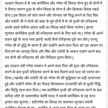
प्रकार
मिलता
है
के
जब
कार्तिकेय
और
गणेश
जी
विवाह
योग्य
हुए
तो
दोनों
में
ये
विवाद
उत्पन्न
हुआ
के
कौन
विवाह
के
योग्य
है
और
किसका
विवाह
पहले
|
होगा
इस
विवाद
को
शांत
करने
और
योग्यता
को
सिद्ध
करने
के
लिए
शिव
और
पार्वती
जी
ने
दोनों
को
कहा
के
तुम
दोनों
में
से
जो
पृथ्वी
की
परिक्रमा
|
करके
पहले
वापिस
आएगा
उसी
का
विवाह
पहले
किया
जायेगा
इतना
|
सुनकर
कार्तिकेय
पृथ्वी
की
परिक्रमा
करने
के
लिए
चले
गए
गणेश
जी
अपने
|
वाहन
चूहे
के
साथ
भला
इतनी
जल्दी
कैसे
परिक्रमा
पूरी
कर
लेते
परन्तु
गणेश
जी
तो
बुद्धि
के
सागर
हैं
और
उन्होंने
अपने
माता
पिता
को
एक
आसन
पर
विराजने
का
आग्रह
किया
और
शिव
और
पार्वती
के
आसन
ग्रहण
करने
बाद
|
उन
दोनों
की
परिक्रमा
की
और
विधिवत
पूजन
किया
इस
प्रकार
श्री
गणेश
भगवान
ने
अपने
माता
पिता
की
पूजा
और
परिक्रमा
करने
के
बाद
पृथ्वी
परिक्रमा
करने
के
बाद
मिलने
वाले
फल
को
प्राप्त
कर
|
लिया
महादेव
और
पार्वती
जी
को
गणेश
जी
की
बुद्धिमता
पर
बड़ी
प्रसन्नता
हुई
और
उन्होंने
गणेश
जी
का
विवाह
विवश्वरूप
प्रजापति
की
दो
पुत्री
रिद्धि
|
और
सिद्धि
साथ
करा
दिया
जब
कार्तिकेय
पृथ्वी
की
परिक्रमा
करने
के
बाद
वापिस
लौटे
तो
भ्रमणशील
देवर्षि
नारद
ने
स्वामी
कार्तिकेय
से
यह
सारा
वृत्तांत
कह
सुनाया।
श्रीगणेश
का
विवाह
का
समाचार
सुनकर
स्वामी