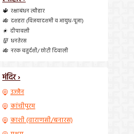
🔱
रक्षाबंधन त्यौहार
🎋
दशहरा (विजयादशमी व आयुध-पूजा)
☀️
दीपावली
👹
धनतेरस
🎋
नरक चतुर्दशी/ छोटी दिवाली
मंदिर ›
उज्जैन
कांचीपुरम
काशी (वाराणसी/बनारस)