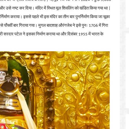
और
उसे
नष्ट
कर
दिया।
मंदिर
में
स्थित
मूल
शिवलिंग
को
खंडित
किया
गया
था
|
र्निर्माण
कराया।
इससे
पहले
भी
इस
मंदिर
का
तीन
बार
पुनर्निर्माण
किया
जा
चूका
से
पाँचवीं
बार
गिराया
गया।
मुगल
बादशाह
औरंगजेब
ने
इसे
पुनः
1706
में
गिरा
री सरदार पटेल ने इसका निर्माण कराया था और दिसंबर 1955 में भारत के