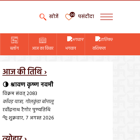
00
खोजें
पसंदीदा
ब्लॉग
आज का विचार
भगवान
राशिफल
आज की तिथि ›
🌗 श्रावण कृष्ण नवमी
विक्रम संवत् 2083
काँवड़ यात्रा
,
गोलकुंडा बोनालू
रवींद्रनाथ टैगोर पुण्यतिथि
🐅 शुक्रवार, 7 अगस्त 2026
त्योहार ›