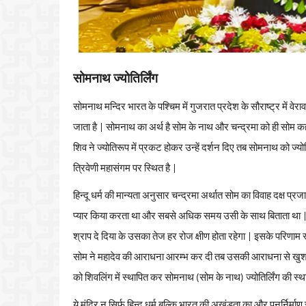
सोमनाथ ज्योतिर्लिंग
सोमनाथ
मन्दिर
भारत
के
पश्चिम
में
गुजरात
प्रदेश
के
सौराष्ट्र
में
वेरा
जाता
है
|
सोमनाथ
का
अर्थ
है
सोम
के
नाथ
और
चन्द्रमा
को
ही
सोम
क
शिव
ने
ज्योतिरूप
में
प्रकट
होकर
उन्हें
दर्शन
दिए
तब
सोमनाथ
को
ज्योत
त्रिवेणी
महासंगम
पर
स्थित
है
|
हिन्दू
धर्म
की
मान्यता
अनुसार
चन्द्रमा
अर्थात
सोम
का
विवाह
दक्ष
प्रज
प्यार
किया
करता
था
और
सबसे
अधिक
समय
उसी
के
साथ
बिताता
था
श्राप
दे
दिया
के
उसका
तेज
हर
रोज
क्षीण
होता
रहेगा
|
इसके
परिणाम
स
सोम
ने
महादेव
की
आराधना
आरम्भ
कर
दी
तब
उसकी
आराधना
से
खु
को
शिवलिंग
में
स्थापित
कर
सोमनाथ
(
सोम
के
नाथ
)
ज्योतिर्लिंग
की
स्थ
ये
मंदिर
न
सिर्फ
हिन्दू
धर्म
बल्कि
भारत
की
अखंडता
का
और
पुनर्निर्माण