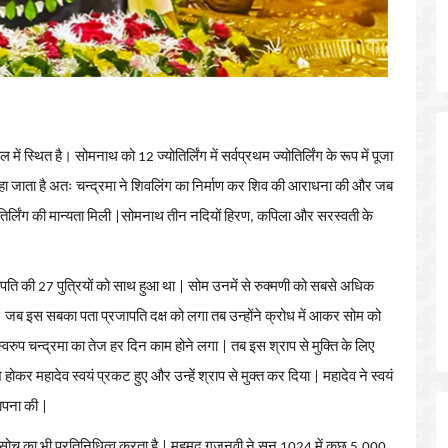
वल
में
स्थित
है।
सोमनाथ
को
12
ज्योतिर्लिंग
में
सर्वप्रथम
ज्योतिर्लिंग
के
रूप
में
पूजा
हा
जाता
है
अतः
चन्द्रमा
ने
शिवलिंग
का
निर्माण
कर
शिव
की
आराधना
की
और
जब
िर्लिंग
की
मान्यता
मिली
|
सोमनाथ
तीन
नदियों
हिरण
,
कपिला
और
सरस्वती
के
ापति
की
27
पुत्रियों
को
साथ
हुआ
था
|
सोम
उनमें
से
रुक्मणी
को
सबसे
अधिक
|
जब
इस
सबका
पता
प्रजापति
दक्ष
को
लगा
तब
उन्होंने
क्रोध
में
आकर
सोम
को
्वरुप
चन्द्रमा
का
तेज
हर
दिन
काम
होने
लगा
|
तब
इस
श्राप
से
मुक्ति
के
लिए
श
होकर
महादेव
स्वयं
प्रकट
हुए
और
उन्हें
श्राप
से
मुक्त
कर
दिया
|
महादेव
ने
स्वयं
ापना
की
|
सोच
का
भी
प्रतिनिधित्व
करता
है
|
महमूद
गजनवी
ने
सन
1024
में
कुछ
5,000