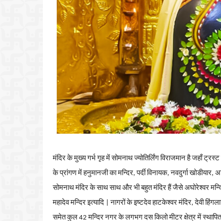
मंदिर
के
मुख्य
गर्भ
गृह
में
सोमनाथ
ज्योतिर्लिंग
विराजमान
है
जहाँ
ट्रस्ट
के
प्रांगण
में
हनुमानजी
का
मन्दिर
,
पर्दी
विनायक
,
नवदुर्गा
खोडीयार
,
अह
सोमनाथ
मंदिर
के
साथ
साथ
और
भी
बहुत
मंदिर
हैं
जैसे
अघोरेश्वर
मन्द
महादेव
मन्दिर
इत्यादि
|
नागरों
के
इष्टदेव
हाटकेश्वर
मंदिर
,
देवी
हिंगल
समेत
कुल
42
मन्दिर
नगर
के
लगभग
दस
किलो
मीटर
क्षेत्र
में
स्थापि