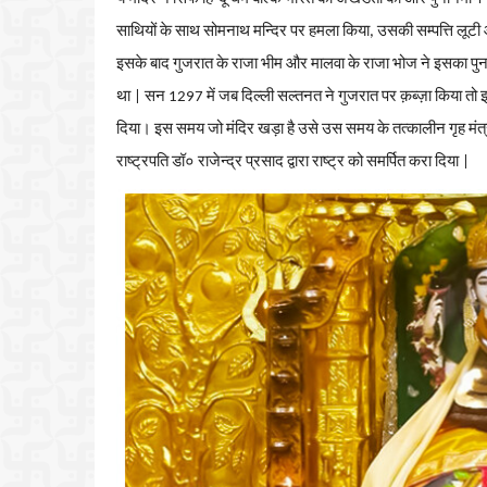
साथियों
के
साथ
सोमनाथ
मन्दिर
पर
हमला
किया
,
उसकी
सम्पत्ति
लूटी
इसके
बाद
गुजरात
के
राजा
भीम
और
मालवा
के
राजा
भोज
ने
इसका
पुन
था
|
सन
1297
में
जब
दिल्ली
सल्तनत
ने
गुजरात
पर
क़ब्ज़ा
किया
तो
इ
दिया।
इस
समय
जो
मंदिर
खड़ा
है
उसे
उस समय के तत्कालीन गृह मंत्
राष्ट्रपति डॉ० राजेन्द्र प्रसाद द्वारा राष्ट्र को समर्पित करा दिया |