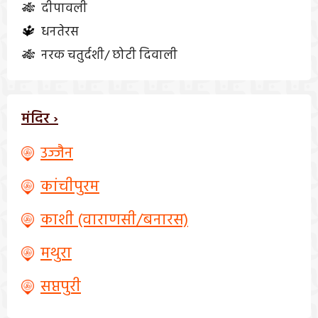
🎋
दीपावली
🔱
धनतेरस
🎋
नरक चतुर्दशी/ छोटी दिवाली
मंदिर ›
उज्जैन
कांचीपुरम
काशी (वाराणसी/बनारस)
मथुरा
सप्तपुरी