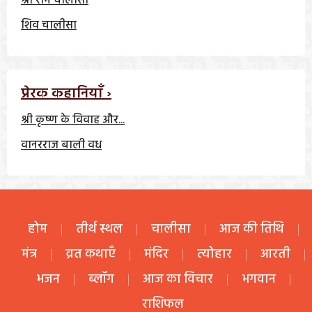
श्री राम चालीसा
शिव चालीसा
प्रेरक कहानियाँ ›
श्री कृष्ण के विवाह और...
वानरराज बाली वध
होम
तीर्थ स्थल
चालीसा
आज की तिथि
मंत्र
व्रत कथाएँ
मंदिर
त्योहार
आरती
भजन
ब्लॉग
आज का विचार
भगवान
राशिफल