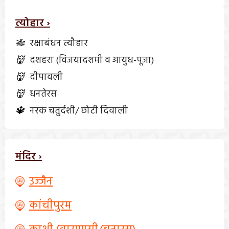
त्योहार ›
🎋
रक्षाबंधन त्यौहार
👹
दशहरा (विजयादशमी व आयुध-पूजा)
👹
दीपावली
👹
धनतेरस
🔱
नरक चतुर्दशी/ छोटी दिवाली
मंदिर ›
उज्जैन
कांचीपुरम