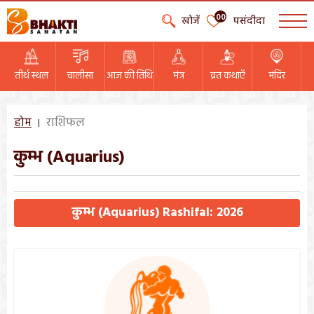
00
खोजें
पसंदीदा
तीर्थ स्थल
चालीसा
आज की तिथि
मंत्र
व्रत कथाएँ
मंदिर
होम
राशिफल
कुम्भ (Aquarius)
कुम्भ (Aquarius) Rashifal: 2026