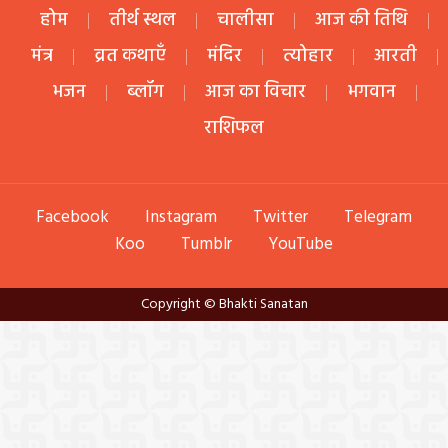
होम
तीर्थ स्थल
चालीसा
आज की तिथि
मंत्र
व्रत कथाएँ
मंदिर
त्योहार
आरती
भजन
ब्लॉग
आज का विचार
भगवान
राशिफल
Facebook
Instagram
Twitter
Telegram
Koo
Tumblr
YouTube
Copyright © Bhakti Sanatan