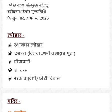
काँवड़ यात्रा
,
गोलकुंडा बोनालू
रवींद्रनाथ टैगोर पुण्यतिथि
🐅 शुक्रवार, 7 अगस्त 2026
त्योहार ›
☀️
रक्षाबंधन त्यौहार
🔱
दशहरा (विजयादशमी व आयुध-पूजा)
☀️
दीपावली
🔱
धनतेरस
☀️
नरक चतुर्दशी/ छोटी दिवाली
मंदिर ›