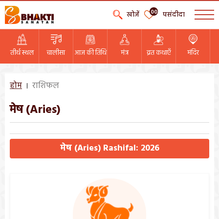
00
खोजें
पसंदीदा
तीर्थ स्थल
चालीसा
आज की तिथि
मंत्र
व्रत कथाएँ
मंदिर
होम
राशिफल
मेष (Aries)
मेष (Aries) Rashifal: 2026