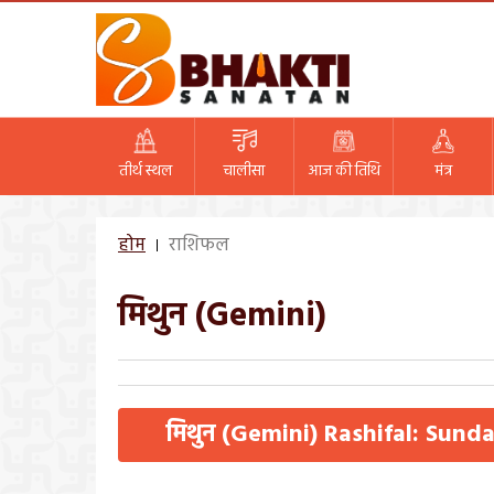
तीर्थ स्थल
चालीसा
आज की तिथि
मंत्र
होम
राशिफल
मिथुन (Gemini)
मिथुन (Gemini) Rashifal: Sund