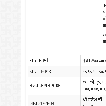
न
ब
प
क
स
कर
राशि स्वामी
बुध | Mercur
राशि नामाक्षर
क, छ, घ | Ka,
का, की, कु, घ,
नक्षत्र चरण नामाक्षर
Kaa, Kee, Ku,
श्री गणेश जी
आराध्य भगवान