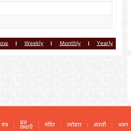
row
Weekly
Monthly
Yearly
|
|
|
व्रत
मंत्र
मंदिर
त्योहार
आरती
भजन
कथाएँ