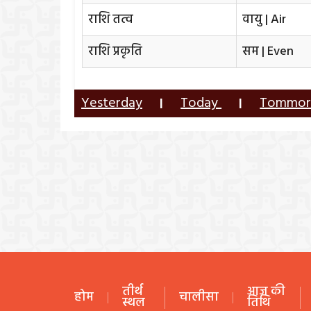
राशि तत्व
वायु | Air
राशि प्रकृति
सम | Even
Yesterday
Today
Tommo
|
|
तीर्थ
आज की
होम
चालीसा
स्थल
तिथि