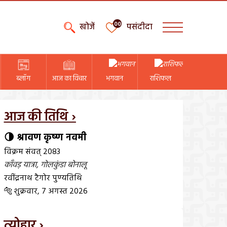
00
खोजें
पसंदीदा
ब्लॉग
आज का विचार
भगवान
राशिफल
आज की तिथि ›
🌗 श्रावण कृष्ण नवमी
विक्रम संवत् 2083
काँवड़ यात्रा
,
गोलकुंडा बोनालू
रवींद्रनाथ टैगोर पुण्यतिथि
🐅 शुक्रवार, 7 अगस्त 2026
त्योहार ›