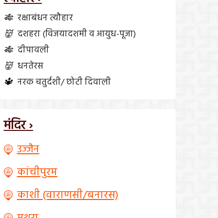
🎋
रक्षाबंधन त्यौहार
👹
दशहरा (विजयादशमी व आयुध-पूजा)
🎋
दीपावली
👹
धनतेरस
🔱
नरक चतुर्दशी/ छोटी दिवाली
मंदिर ›
उज्जैन
कांचीपुरम
काशी (वाराणसी/बनारस)