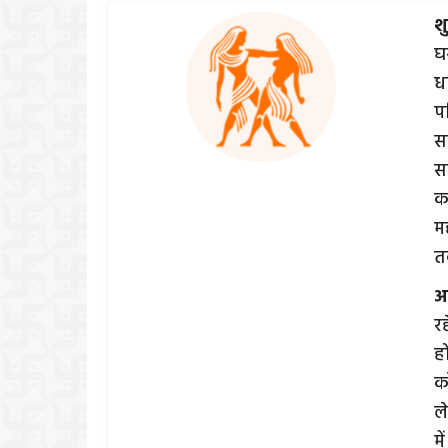
श
घ
धा
पर
स
स
का
म
त
अ
र
ह
क
ल
म