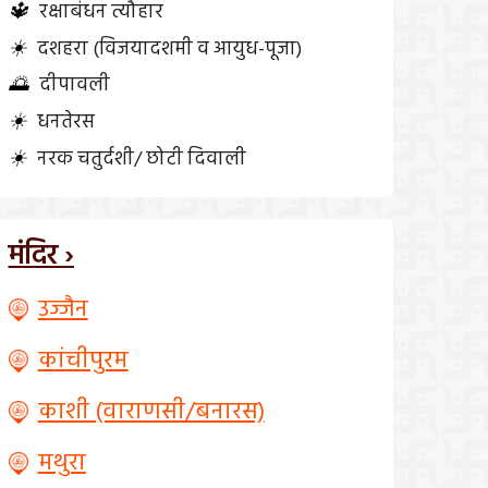
🔱
रक्षाबंधन त्यौहार
☀️
दशहरा (विजयादशमी व आयुध-पूजा)
🌅
दीपावली
☀️
धनतेरस
☀️
नरक चतुर्दशी/ छोटी दिवाली
मंदिर ›
उज्जैन
कांचीपुरम
काशी (वाराणसी/बनारस)
मथुरा