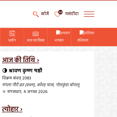
00
खोजें
पसंदीदा
ब्लॉग
आज का विचार
भगवान
राशिफल
आज की तिथि ›
🌗 श्रावण कृष्ण षष्ठी
विक्रम संवत् 2083
मंगला गौरी व्रत (प्रथम)
,
काँवड़ यात्रा
,
गोलकुंडा बोनालू
🔆 मंगलवार, 4 अगस्त 2026
त्योहार ›