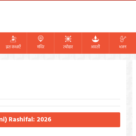
व्रत कथाएँ
मंदिर
त्योहार
आरती
भजन
ni) Rashifal: 2026