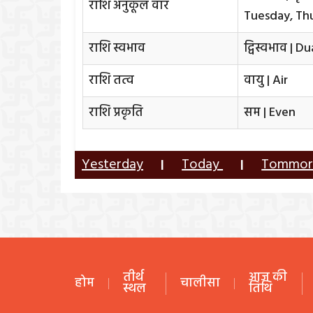
राशि अनुकूल वार
Tuesday, Th
राशि स्वभाव
द्विस्वभाव | D
राशि तत्व
वायु | Air
राशि प्रकृति
सम | Even
Yesterday
Today
Tommo
|
|
तीर्थ
आज की
होम
चालीसा
स्थल
तिथि