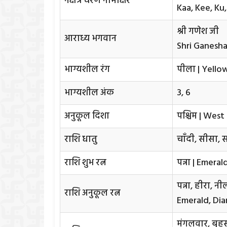
नक्षत्र चरण नामाक्षर
Kaa, Kee, Ku,
श्री गणेश जी
आराध्य भगवान
Shri Ganesha
भाग्यशील रंग
पीला | Yello
भाग्यशील अंक
3, 6
अनुकूल दिशा
पश्चिम | West
राशि धातु
चाँदी, सीसा, 
राशि शुभ रत्न
पन्ना | Emeral
पन्ना, हीरा, न
राशि अनुकूल रत्न
Emerald, Di
मंगलवार, बृह