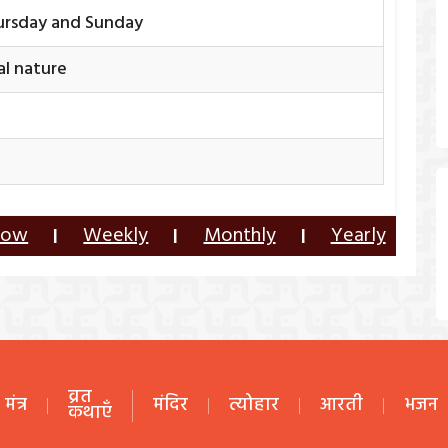
ursday and Sunday
ual nature
row
Weekly
Monthly
Yearly
|
|
|
व्रत
मंत्र
मंदिर
त्योहार
आरती
भजन
कथाएँ