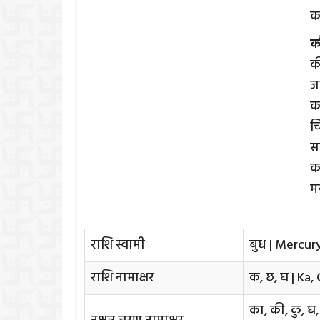
क
क
की
जल
क
च
सस
क
म
राशि स्वामी
बुध | Mercur
राशि नामाक्षर
क, छ, घ | Ka,
का, की, कु, घ,