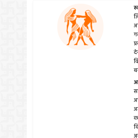
स्
ज
अ
ग
प
द
वि
ब
आ
सक
अ
अत
क
क
अ