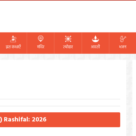
व्रत कथाएँ
मंदिर
त्योहार
आरती
भजन
a) Rashifal: 2026