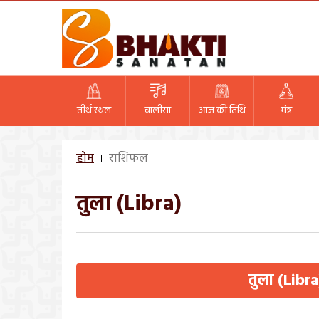
तीर्थ स्थल
चालीसा
आज की तिथि
मंत्र
होम
राशिफल
तुला (Libra)
तुला (Libr