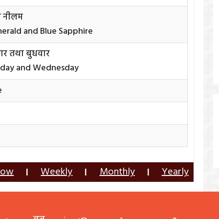
था नीलम
erald and Blue Sapphire
वार तथा बुधवार
urday and Wednesday
e
row
Weekly
Monthly
Yearly
|
|
|