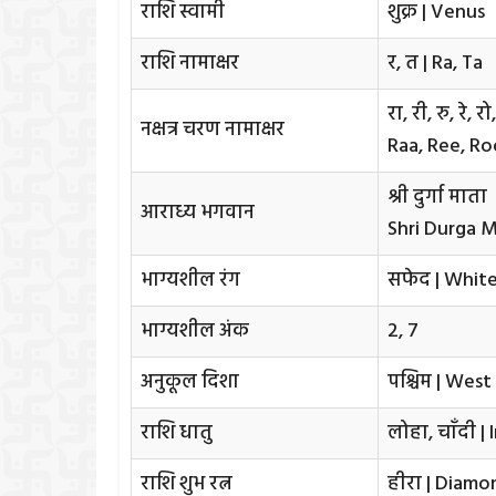
राशि स्वामी
शुक्र | Venus
राशि नामाक्षर
र, त | Ra, Ta
रा, री, रु, रे, र
नक्षत्र चरण नामाक्षर
Raa, Ree, Ro
श्री दुर्गा माता
आराध्य भगवान
Shri Durga 
भाग्यशील रंग
सफेद | Whit
भाग्यशील अंक
2, 7
अनुकूल दिशा
पश्चिम | West
राशि धातु
लोहा, चाँदी | 
राशि शुभ रत्न
हीरा | Diamo