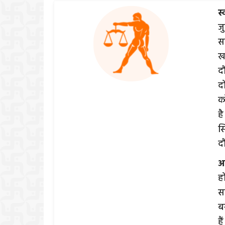
स्
ज
स
ख
दौ
द
क
है
स
द
आ
ह
स
ब
है