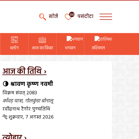
00
खोजें
पसंदीदा
ब्लॉग
आज का विचार
भगवान
राशिफल
आज की तिथि ›
🌗 श्रावण कृष्ण नवमी
विक्रम संवत् 2083
काँवड़ यात्रा
,
गोलकुंडा बोनालू
रवींद्रनाथ टैगोर पुण्यतिथि
🐅 शुक्रवार, 7 अगस्त 2026
त्योहार ›