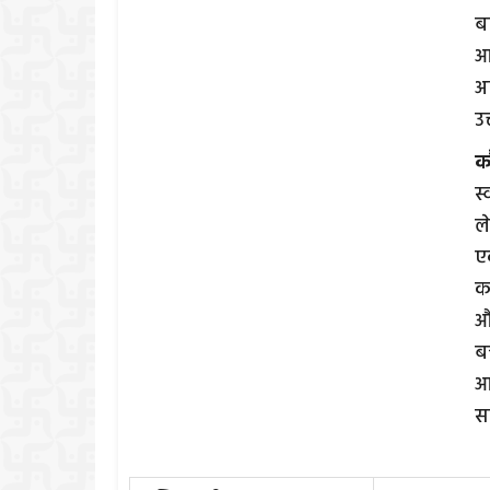
ब
आ
अत
उ
क
स
ल
ए
क
औ
बच
आ
सम