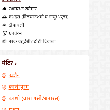
🔱
रक्षाबंधन त्यौहार
🌅
दशहरा (विजयादशमी व आयुध-पूजा)
☀️
दीपावली
👹
धनतेरस
🎋
नरक चतुर्दशी/ छोटी दिवाली
मंदिर ›
उज्जैन
कांचीपुरम
काशी (वाराणसी/बनारस)